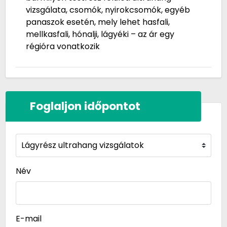
vizsgálata, csomók, nyirokcsomók, egyéb
panaszok esetén, mely lehet hasfali,
mellkasfali, hónalji, lágyéki – az ár egy
régióra vonatkozik
Foglaljon időpontot
Név
E-mail