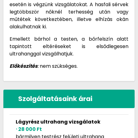
esetén is végzünk vizsgálatokat. A hasfali sérvek
legtöbbször nőknél terhesség után vagy
műtétek következtében, illetve elhízás okán
alakulhatnak ki.
Emellett bárhol a testen, a bőrfelszín alatt
tapintott eltéréseket is elsődlegesen
ultrahanggal vizsgálhatjuk.
Előkészítés
:
nem szükséges.
Szolgáltatásaink árai
Lágyrész ultrahang vizsgálatok
⋅ 28 000 Ft
bármilyen testrész felületi ultrahang