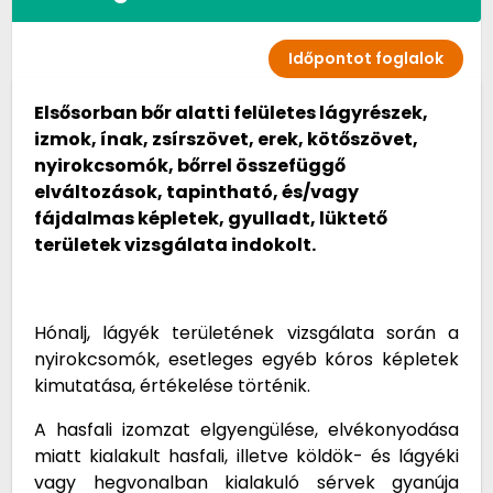
Időpontot foglalok
Elsősorban bőr alatti felületes lágyrészek,
izmok, ínak, zsírszövet, erek, kötőszövet,
nyirokcsomók, bőrrel összefüggő
elváltozások, tapintható, és/vagy
fájdalmas képletek, gyulladt, lüktető
területek vizsgálata indokolt.
Hónalj, lágyék területének vizsgálata során a
nyirokcsomók, esetleges egyéb kóros képletek
kimutatása, értékelése történik.
A hasfali izomzat elgyengülése, elvékonyodása
miatt kialakult hasfali, illetve köldök- és lágyéki
vagy hegvonalban kialakuló sérvek gyanúja