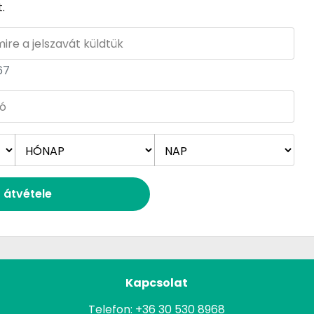
.
67
t átvétele
Kapcsolat
Telefon:
+36 30 530 8968