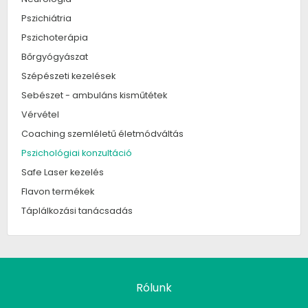
Pszichiátria
Pszichoterápia
Bőrgyógyászat
Szépészeti kezelések
Sebészet - ambuláns kisműtétek
Vérvétel
Coaching szemléletű életmódváltás
Pszichológiai konzultáció
Safe Laser kezelés
Flavon termékek
Táplálkozási tanácsadás
Rólunk