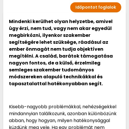
Időpontot foglalok
Mindenki kerülhet olyan helyzetbe, amivel
úgy érzi, nem tud, vagy nem akar egyedül
megbirkózni, ilyenkor szakember
segítségére lehet szüksége, ráadásul az
ember önmagát nem tudja objektíven
megítélni. A család, barátok támogatása
nagyon fontos, de a külső, érzelmileg
semleges szakember tudományos
módszereken alapuló technikákkal és
tapasztalattal hatékonyabban segít.
Kisebb-nagyobb problémákkal, nehézségekkel
mindannyian találkozunk, azonban különbözünk
abban, hogy hogyan, milyen hatékonysággal
küzdünk meg vele. Ha egy problémát nem