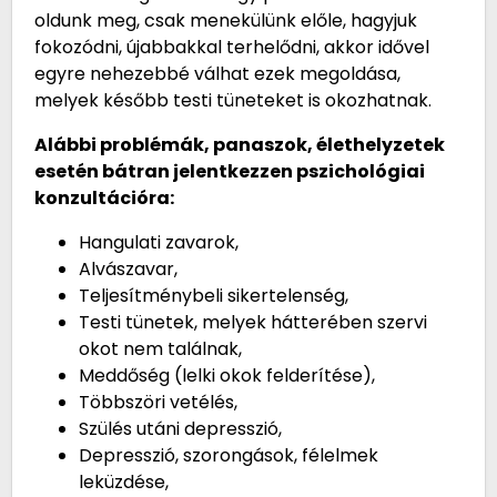
oldunk meg, csak menekülünk előle, hagyjuk
fokozódni, újabbakkal terhelődni, akkor idővel
egyre nehezebbé válhat ezek megoldása,
melyek később testi tüneteket is okozhatnak.
Alábbi problémák, panaszok, élethelyzetek
esetén bátran jelentkezzen pszichológiai
konzultációra:
Hangulati zavarok,
Alvászavar,
Teljesítménybeli sikertelenség,
Testi tünetek, melyek hátterében szervi
okot nem találnak,
Meddőség (lelki okok felderítése),
Többszöri vetélés,
Szülés utáni depresszió,
Depresszió, szorongások, félelmek
leküzdése,