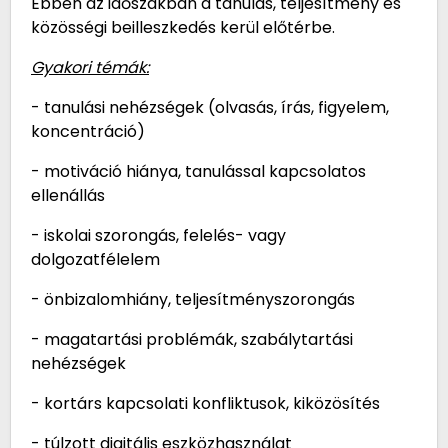
Ebben az időszakban a tanulás, teljesítmény és
közösségi beilleszkedés kerül előtérbe.
Gyakori témák:
- tanulási nehézségek (olvasás, írás, figyelem,
koncentráció)
- motiváció hiánya, tanulással kapcsolatos
ellenállás
- iskolai szorongás, felelés- vagy
dolgozatfélelem
- önbizalomhiány, teljesítményszorongás
- magatartási problémák, szabálytartási
nehézségek
- kortárs kapcsolati konfliktusok, kiközösítés
- túlzott digitális eszközhasználat