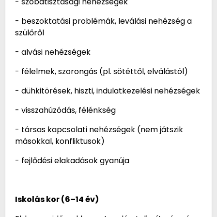
- szobatisztasági nehézségek
- beszoktatási problémák, leválási nehézség a
szülőről
- alvási nehézségek
- félelmek, szorongás (pl. sötéttől, elválástól)
- dühkitörések, hiszti, indulatkezelési nehézségek
- visszahúzódás, félénkség
- társas kapcsolati nehézségek (nem játszik
másokkal, konfliktusok)
- fejlődési elakadások gyanúja
Iskolás kor (6–14 év)